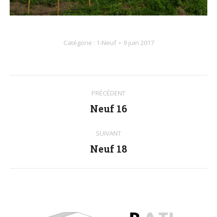
Catégorie :
1-Neuf
9 juin 2017
Navigation
PRÉCÉDENT
album
Neuf 16
Album
précédent
:
SUIVANT
Neuf 18
Album
suivant
: