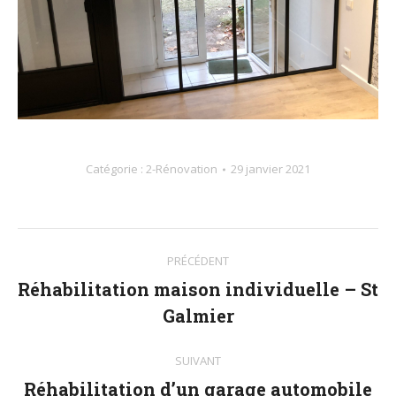
Catégorie :
2-Rénovation
29 janvier 2021
Navigation
PRÉCÉDENT
album
Réhabilitation maison individuelle – St
Album
Galmier
précédent
:
SUIVANT
Réhabilitation d’un garage automobile