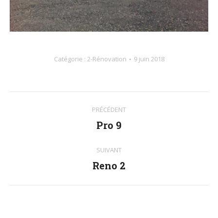
Catégorie :
2-Rénovation
9 juin 2018
Navigation
PRÉCÉDENT
album
Pro 9
Album
précédent
:
SUIVANT
Reno 2
Album
suivant
: