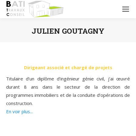
JULIEN GOUTAGNY
Vous êtes ici :
Dirigeant associé et chargé de projets
Titulaire d’un diplôme d’ingénieur génie civil, j’ai œuvré
durant 8 ans dans le secteur de la direction de
programmes immobiliers et de la conduite d’opérations de
construction.
En voir plus...
Depuis 2013, j’ai rejoint l’équipe où en collaboration avec
Alain GOUTAGNY, l’entreprise Bati Travaux Conseil afin de
construire, rénover, aménager ou adapter divers projets