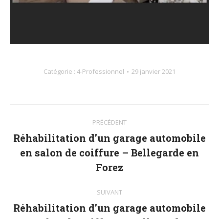
Catégorie :
4-Professionnel
29 janvier 2021
Navigation
PRÉCÉDENT
album
Réhabilitation d’un garage automobile
en salon de coiffure – Bellegarde en
Album
précédent
Forez
:
SUIVANT
Réhabilitation d’un garage automobile