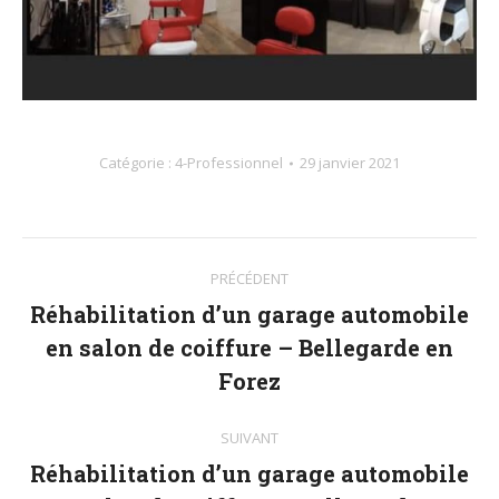
Catégorie :
4-Professionnel
29 janvier 2021
Navigation
PRÉCÉDENT
album
Réhabilitation d’un garage automobile
en salon de coiffure – Bellegarde en
Album
précédent
Forez
:
SUIVANT
Réhabilitation d’un garage automobile