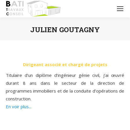
JULIEN GOUTAGNY
Vous êtes ici :
Dirigeant associé et chargé de projets
Titulaire d’un diplôme d’ingénieur génie civil, j’ai œuvré
durant 8 ans dans le secteur de la direction de
programmes immobiliers et de la conduite d’opérations de
construction.
En voir plus...
Depuis 2013, j’ai rejoint l’équipe où en collaboration avec
Alain GOUTAGNY, l’entreprise Bati Travaux Conseil afin de
construire, rénover, aménager ou adapter divers projets