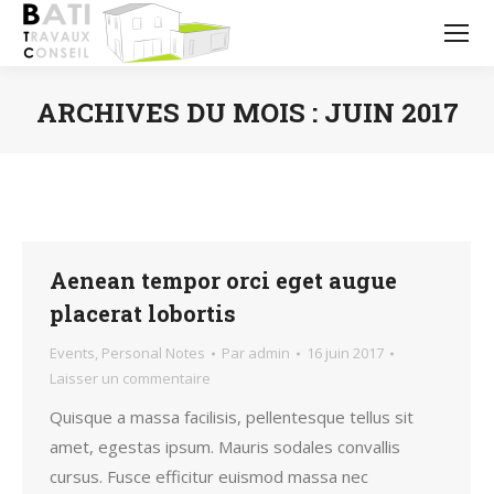
ARCHIVES DU MOIS :
JUIN 2017
Vous êtes ici :
Aenean tempor orci eget augue
placerat lobortis
Events
,
Personal Notes
Par
admin
16 juin 2017
Laisser un commentaire
Quisque a massa facilisis, pellentesque tellus sit
amet, egestas ipsum. Mauris sodales convallis
cursus. Fusce efficitur euismod massa nec