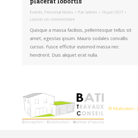
placerat lobortis
Events
,
Personal Notes
Par
admin
16 juin 2017
Laisser un commentaire
Quisque a massa facilisis, pellentesque tellus sit
amet, egestas ipsum. Mauris sodales convallis
cursus. Fusce efficitur euismod massa nec
hendrerit. Duis aliquet erat nulla.
© Réalisation : 