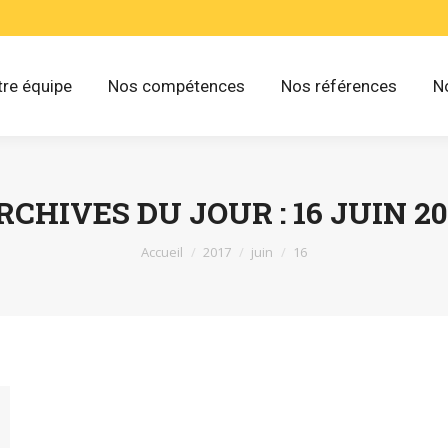
re équipe
Nos compétences
Nos références
N
RCHIVES DU JOUR :
16 JUIN 20
Vous êtes ici :
Accueil
2017
juin
16