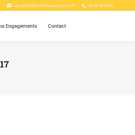
abouteille@bati-travauxconseil.fr
07 89 96 28 03
os Engagements
Contact
17