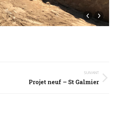
Créat
SUIVANT
Projet neuf – St Galmier