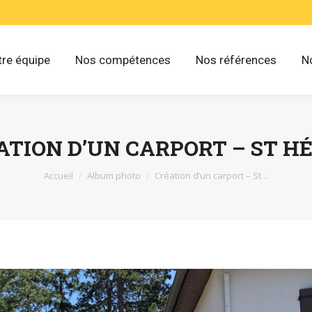
re équipe
Nos compétences
Nos références
N
ATION D’UN CARPORT – ST H
Vous êtes ici :
Accueil
Album photo
Création d’un carport – St…