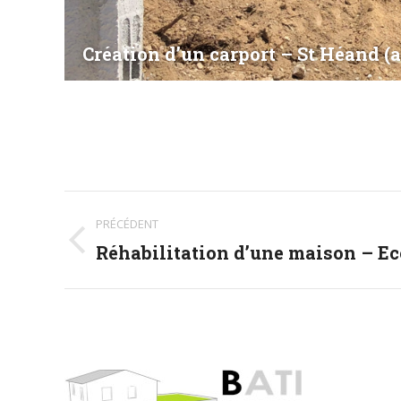
Création d’un carport – St Héand (
Navigation
PRÉCÉDENT
album
Réhabilitation d’une maison – Ec
Album
précédent
: