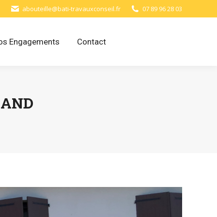
abouteille@bati-travauxconseil.fr
07 89 96 28 03
os Engagements
Contact
ÉAND