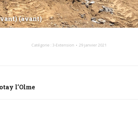
avant) (avant)
Catégorie :
3-Extension
29 janvier 2021
otay l’Olme
Album
suivant
: