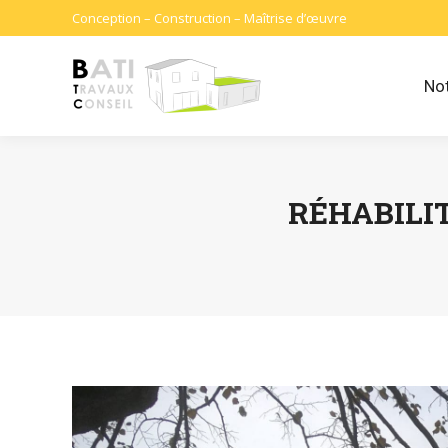
Conception – Construction – Maîtrise d’œuvre
Not
RÉHABILI