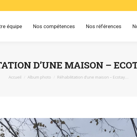
re équipe
Nos compétences
Nos références
N
TATION D’UNE MAISON – ECOT
Vous êtes ici :
Accueil
Album photo
Réhabilitation d’une maison – Ecotay…