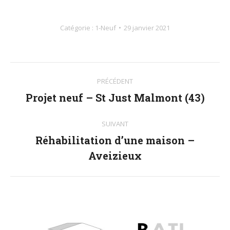
Catégorie :
1-Neuf
29 janvier 2021
Navigation
PRÉCÉDENT
album
Projet neuf – St Just Malmont (43)
Album
précédent
:
SUIVANT
Réhabilitation d’une maison –
Album
Aveizieux
suivant
: