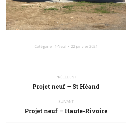
Catégorie :
1-Neuf
22 janvier 2021
Navigation
PRÉCÉDENT
album
Projet neuf – St Héand
Album
précédent
:
SUIVANT
Projet neuf – Haute-Rivoire
Album
suivant
: