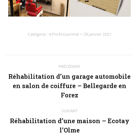
Catégorie :
4-Professionnel
29 janvier 2021
Navigation
PRÉCÉDENT
album
Réhabilitation d’un garage automobile
en salon de coiffure – Bellegarde en
Album
précédent
Forez
:
SUIVANT
Réhabilitation d’une maison – Ecotay
Album
l’Olme
suivant