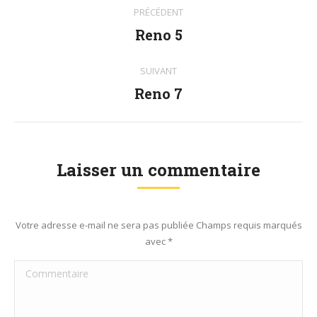
Navigation
PRÉCÉDENT
album
Reno 5
Album
précédent
:
SUIVANT
Reno 7
Album
suivant
:
Laisser un commentaire
Votre adresse e-mail ne sera pas publiée Champs requis marqués
avec
*
Commentaire