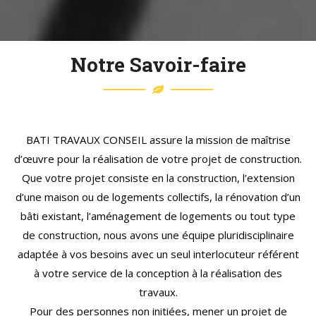
divers projets allant de la villa individuelle aux logements
collectifs.
Chaque projet est unique et connait son lot de
Notre Savoir-faire
spécificités, de solutions à apporter, d’éventuelles
innovations à proposer. Cette approche et les
compétences variées de notre équipe nous permettent
de mener à bien de nombreux projets tout en veillant au
BATI TRAVAUX CONSEIL assure la mission de maîtrise
respect des engagements (budget, planning) et à
d’œuvre pour la réalisation de votre projet de construction.
apporter des conseils de qualité et professionnels tout
Que votre projet consiste en la construction, l’extension
au long du déroulement du dossier.
d’une maison ou de logements collectifs, la rénovation d’un
bâti existant, l’aménagement de logements ou tout type
de construction, nous avons une équipe pluridisciplinaire
adaptée à vos besoins avec un seul interlocuteur référent
à votre service de la conception à la réalisation des
travaux.
Pour des personnes non initiées, mener un projet de