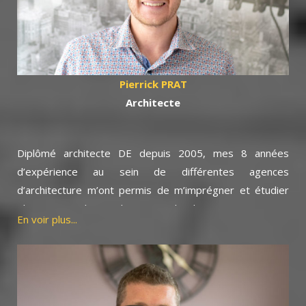
réglementaires, administratives, urbanistiques et
environnementales nécessaires pour élaborer ensemble
votre projet.
Pierrick PRAT
Architecte
Diplômé architecte DE depuis 2005, mes 8 années
d’expérience au sein de différentes agences
d’architecture m’ont permis de m’imprégner et étudier
plusieurs typologies de projets d’architecture mais aussi
En voir plus...
de concevoir de nombreux projets dans le secteur de
l’habitat. Fort de ceci, j’ai créé mon entreprise Pierrick
PRAT Architecte en 2012.
Avec Bati Travaux Conseil, nous travaillons en lien
permanent au sein des mêmes locaux afin de définir et