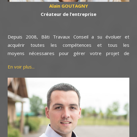
Alain GOUTAGNY
Cr
éateur de l’entreprise
Depuis 2008, Bâti Travaux Conseil a su évoluer et
acquérir toutes les compétences et tous les
moyens nécessaires pour gérer votre projet de
construction.
En voir plus...
Au fil des années, mes expériences professionnelles
m’ont permis de maîtriser le bon déroulement d’un projet
de sa conception à l’exécution des travaux où nous avons
pu établir de vrais partenariats avec des entreprises
artisanales fiables et qualifiées.
De même, mes connaissances de la grande diversité de
matériaux de construction permettent de proposer des
prestations en adéquation avec vos idées.