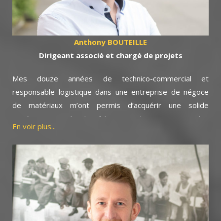
La satisfaction de nos clients a toujours été notre
ambition et nous permet de travailler dans un climat de
confiance. Elle résulte d’une exigence permanente, d’un
Anthony BOUTEILLE
savoir-faire que nous partageons avec mes collègues.
Dirigeant associé et chargé de projets
Mes douze années de technico-commercial et
responsable logistique dans une entreprise de négoce
de matériaux m’ont permis d’acquérir une solide
expérience auprès des fabricants, des artisans et des
En voir plus...
professionnels du bâtiment.
Ces connaissances m’aident aujourd’hui à comprendre et
à répondre au mieux à vos interrogations qu’elles soient
d’ordre techniques ou financières voir organisationnelles
pour vous conseiller et concrétiser votre projet.
Le savoir-faire acquis auprès d’Alain Goutagny, m’a
également permis d’intégrer toutes les facettes