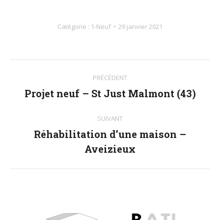
Catégorie :
1-Neuf
29 janvier 2021
Navigation
PRÉCÉDENT
album
Projet neuf – St Just Malmont (43)
Album
précédent
:
SUIVANT
Réhabilitation d’une maison –
Album
Aveizieux
suivant
: