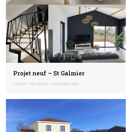
Projet neuf – St Galmier
1-Neuf
Par
btc btc
29 janvier 2021