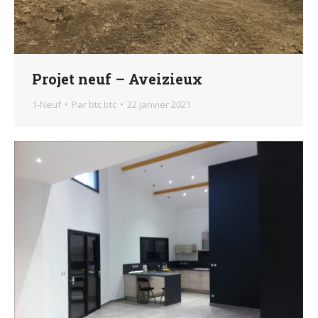
Projet neuf – Aveizieux
1-Neuf
Par
btc btc
22 janvier 2021