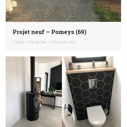
Projet neuf – Pomeys (69)
1-Neuf
Par
btc btc
29 janvier 2021