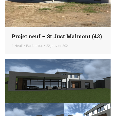
Projet neuf – St Just Malmont (43)
1-Neuf
Par
btc btc
22 janvier 2021