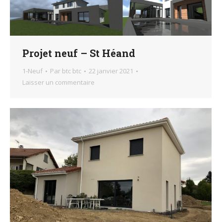
Projet neuf – St Héand
1-Neuf
Par
btc btc
22 janvier 2021
Laisser un commentaire