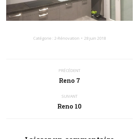
Catégorie :
2-Rénovation
28 juin 2018
Navigation
PRÉCÉDENT
album
Reno 7
Album
précédent
:
SUIVANT
Reno 10
Album
suivant
: