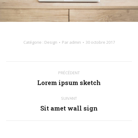
Catégorie :
Design
Par
admin
30 octobre 2017
Navigation
PRÉCÉDENT
de
Lorem ipsum sketch
Onglet
précédent
commentaire
SUIVANT
Sit amet wall sign
Projets
similaires