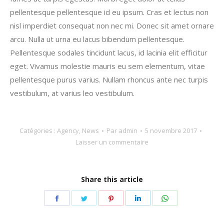
pellentesque pellentesque id eu ipsum. Cras et lectus non
nisl imperdiet consequat non nec mi. Donec sit amet ornare
arcu. Nulla ut urna eu lacus bibendum pellentesque.
Pellentesque sodales tincidunt lacus, id lacinia elit efficitur
eget. Vivamus molestie mauris eu sem elementum, vitae
pellentesque purus varius. Nullam rhoncus ante nec turpis
vestibulum, at varius leo vestibulum.
Catégories :
Agency
,
News
Par
admin
5 novembre 2017
Laisser un commentaire
Share this article
Partager
Partager
Partager
Partager
Partager
sur
sur
sur
sur
sur