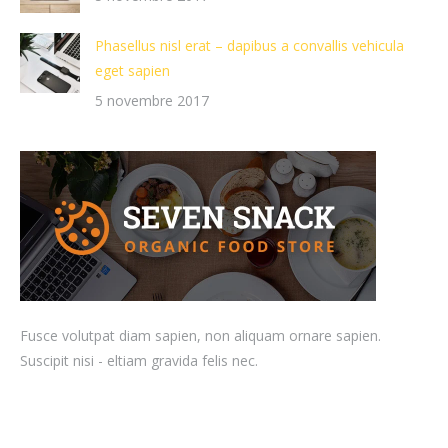
Phasellus nisl erat – dapibus a convallis vehicula
eget sapien
5 novembre 2017
Fusce volutpat diam sapien, non aliquam ornare sapien.
Suscipit nisi - eltiam gravida felis nec.
+001 234 567 890
hello@dream-theme.com