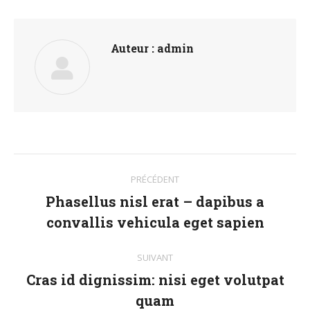
Facebook
Twitter
Pinterest
LinkedIn
WhatsApp
Auteur :
admin
Navigation
PRÉCÉDENT
article
Phasellus nisl erat – dapibus a
Article
convallis vehicula eget sapien
précédent
:
SUIVANT
Cras id dignissim: nisi eget volutpat
Article
quam
suivant