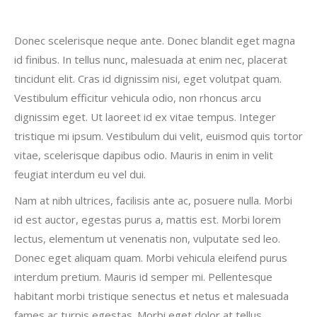
Donec scelerisque neque ante. Donec blandit eget magna
id finibus. In tellus nunc, malesuada at enim nec, placerat
tincidunt elit. Cras id dignissim nisi, eget volutpat quam.
Vestibulum efficitur vehicula odio, non rhoncus arcu
dignissim eget. Ut laoreet id ex vitae tempus. Integer
tristique mi ipsum. Vestibulum dui velit, euismod quis tortor
vitae, scelerisque dapibus odio. Mauris in enim in velit
feugiat interdum eu vel dui.
Nam at nibh ultrices, facilisis ante ac, posuere nulla. Morbi
id est auctor, egestas purus a, mattis est. Morbi lorem
lectus, elementum ut venenatis non, vulputate sed leo.
Donec eget aliquam quam. Morbi vehicula eleifend purus
interdum pretium. Mauris id semper mi. Pellentesque
habitant morbi tristique senectus et netus et malesuada
fames ac turpis egestas. Morbi eget dolor at tellus