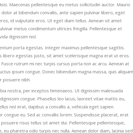
lisis. Maecenas pellentesque eu metus sollicitudin auctor. Mauris
dolor at bibendum convallis, ante sapien pulvinar libero, eget
ros, id vulputate eros. Ut eget diam tellus. Aenean sit amet
ulvinar metus condimentum ultrices fringilla. Pellentesque et
ida dignissim nisl.
mentum porta egestas. Integer maximus pellentesque sagittis.
s libero egestas justo, sit amet scelerisque magna erat ut eros.
. Fusce rutrum mi nec turpis cursus porta non ac arcu. Aenean at
 id luctus ipsum congue. Donec bibendum magna massa, quis aliqua
or posuere nibh.
nubia nostra, per inceptos himenaeos. Ut dignissim malesuada
isi dignissim congue. Phasellus leo lacus, laoreet vitae mattis eu,
llus nisl erat, dapibus a convallis a, vehicula eget sapien.
or congue eu. Sed ac convallis lorem. Suspendisse placerat, erat
 ut posuere risus tellus sit amet dui. Pellentesque pellentesque,
eu pharetra odio turpis nec nulla. Aenean dolor diam, lacinia sed