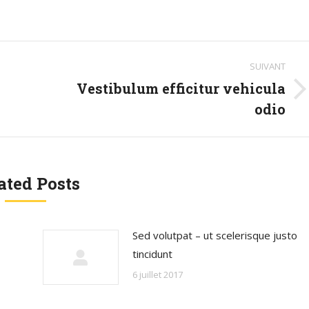
SUIVANT
Vestibulum efficitur vehicula
Article
odio
suivant
:
ated Posts
Sed volutpat – ut scelerisque justo
tincidunt
6 juillet 2017