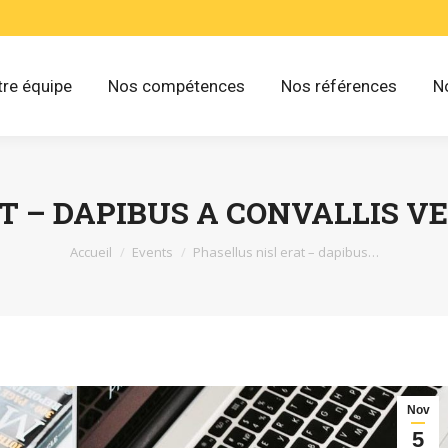
re équipe
Nos compétences
Nos références
N
T – DAPIBUS A CONVALLIS V
Vous êtes ici :
Accueil
Events
Phasellus nisl erat – dapibus…
Nov
5