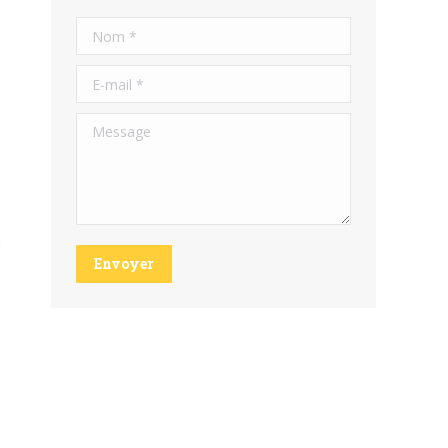
Nom *
E-mail *
Message
m
Envoyer