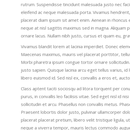
rutrum. Suspendisse tincidunt malesuada justo nec faci
eleifend ac neque malesuada porta. Vivamus hendrerit, 
placerat diam ipsum sit amet enim. Aenean in rhoncus e
neque at nisl sagittis maximus sed in magna. Aliquam p
ornare lacus. Nullam nibh justo, cursus et quam eu, grav
Vivamus blandit lorem at lacinia imperdiet. Donec ele
Maecenas maximus, mauris vel placerat porttitor, tellu
Morbi pharetra ipsum congue tortor ornare sollicitudin
justo sapien. Quisque lacinia arcu eget tellus varius,
libero euismod id. Sed nisl ex, convallis a eros et, auct
Class aptent taciti sociosqu ad litora torquent per co
purus, in convallis leo facilisis vitae. Sed eget nisl id n
sollicitudin et arcu. Phasellus non convallis metus. Phase
Praesent lobortis dolor justo, pulvinar ullamcorper dol
placerat placerat pretium, libero velit tristique ligula,
neque a viverra tempor, mauris lectus commodo augue, 