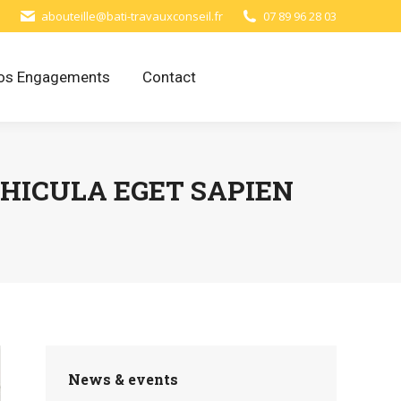
abouteille@bati-travauxconseil.fr
07 89 96 28 03
os Engagements
Contact
EHICULA EGET SAPIEN
News & events