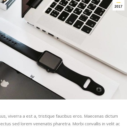
2017
sus, viverra a est a, tristique faucibus eros. Maecenas dictum
ectus sed lorem venenatis pharetra. Morbi convallis in velit ac