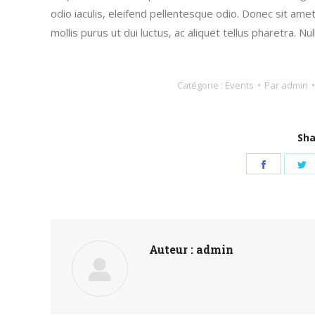
odio iaculis, eleifend pellentesque odio. Donec sit ame
mollis purus ut dui luctus, ac aliquet tellus pharetra. N
Catégorie :
Events
Par
admin
Sha
Partage
P
sur
s
Faceboo
T
Auteur :
admin