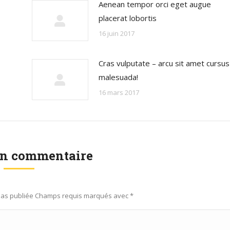
Aenean tempor orci eget augue
placerat lobortis
16 juin 2017
Cras vulputate – arcu sit amet cursus
malesuada!
16 mars 2017
un commentaire
 pas publiée Champs requis marqués avec
*