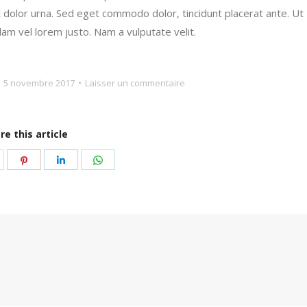
t dolor urna. Sed eget commodo dolor, tincidunt placerat ante. Ut
ullam vel lorem justo. Nam a vulputate velit.
5 novembre 2017
Laisser un commentaire
re this article
r
artager
Partager
Partager
Partager
ur
sur
sur
sur
k
witter
Pinterest
LinkedIn
WhatsApp