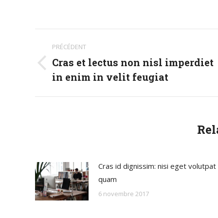
Navigation
PRÉCÉDENT
article
Cras et lectus non nisl imperdiet
Article
in enim in velit feugiat
précédent
:
Rel
Cras id dignissim: nisi eget volutpat
quam
6 novembre 2017