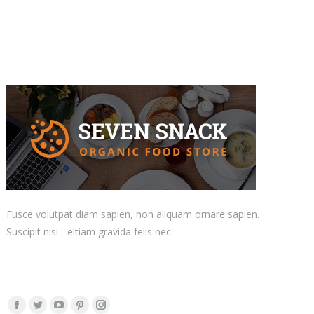
Fusce volutpat diam sapien, non aliquam ornare sapien.
Suscipit nisi - eltiam gravida felis nec.
+001 234 567 890
hello@dream-theme.com
Trouvez nous sur :
La
La
La
La
La