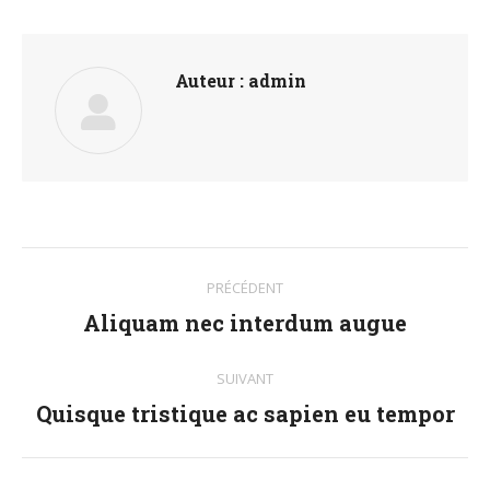
Facebook
Twitter
Pinterest
LinkedIn
WhatsApp
Auteur :
admin
Navigation
PRÉCÉDENT
article
Aliquam nec interdum augue
Article
précédent
:
SUIVANT
Quisque tristique ac sapien eu tempor
Article
suivant
: