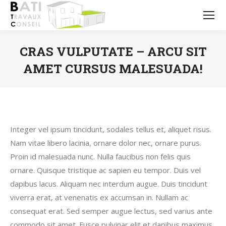
CRAS VULPUTATE – ARCU SIT
AMET CURSUS MALESUADA!
Vous êtes ici :
Integer vel ipsum tincidunt, sodales tellus et, aliquet risus.
Nam vitae libero lacinia, ornare dolor nec, ornare purus.
Proin id malesuada nunc. Nulla faucibus non felis quis
ornare. Quisque tristique ac sapien eu tempor. Duis vel
dapibus lacus. Aliquam nec interdum augue. Duis tincidunt
viverra erat, at venenatis ex accumsan in. Nullam ac
consequat erat. Sed semper augue lectus, sed varius ante
commodo sit amet. Fusce pulvinar elit et dapibus maximus.