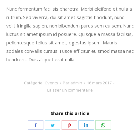
Nunc fermentum facilisis pharetra. Morbi eleifend et nulla a
rutrum. Sed viverra, dui sit amet sagittis tincidunt, nunc
velit fringilla sapien, non bibendum purus sem eu sem. Nunc
luctus sit amet ipsum id posuere. Quisque a massa facilisis,
pellentesque tellus sit amet, egestas ipsum. Mauris
sodales convallis cursus. Fusce efficitur euismod massa nec
hendrerit. Duis aliquet erat nulla.
Catégorie :
Events
Par
admin
16 mars 2017
Laisser un commentaire
Share this article
Partager
Partager
Partager
Partager
Partager
sur
sur
sur
sur
sur