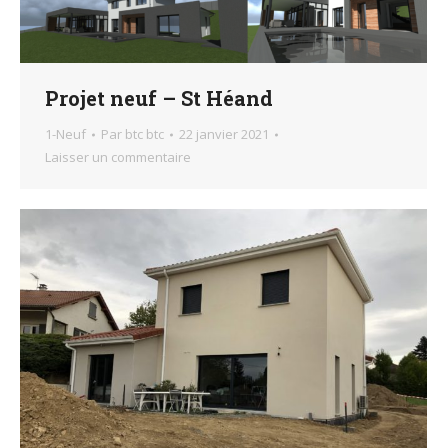
Projet neuf – St Héand
1-Neuf
Par
btc btc
22 janvier 2021
Laisser un commentaire