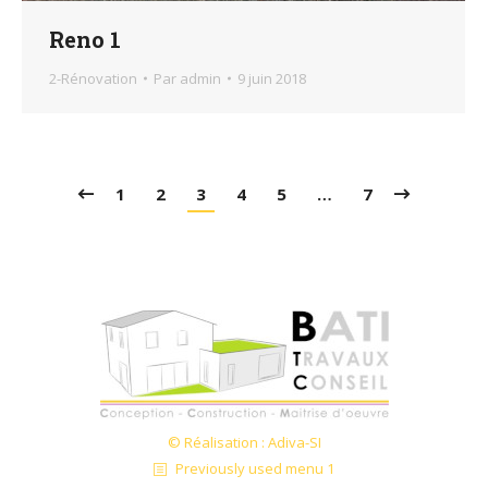
Reno 1
2-Rénovation
Par
admin
9 juin 2018
1
2
3
4
5
…
7
© Réalisation : Adiva-SI
Previously used menu 1