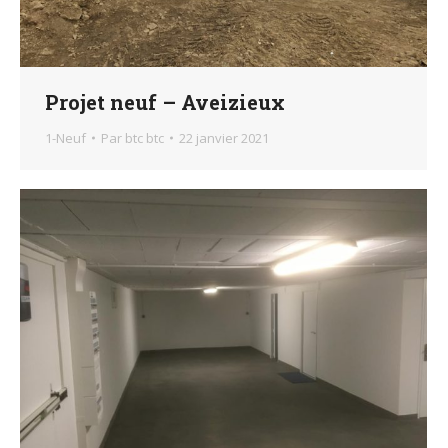
Projet neuf – Aveizieux
1-Neuf
Par
btc btc
22 janvier 2021