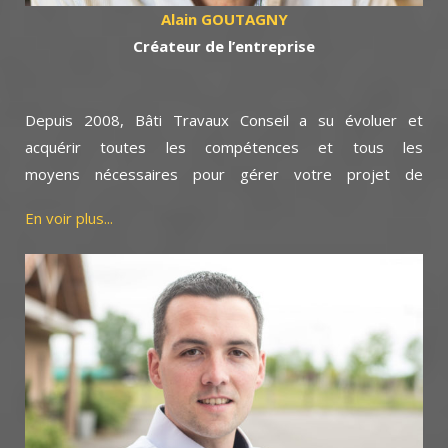
Alain GOUTAGNY
Cr
éateur de l’entreprise
Depuis 2008, Bâti Travaux Conseil a su évoluer et
acquérir toutes les compétences et tous les
moyens nécessaires pour gérer votre projet de
construction.
En voir plus...
Au fil des années, mes expériences professionnelles
m’ont permis de maîtriser le bon déroulement d’un projet
de sa conception à l’exécution des travaux où nous avons
pu établir de vrais partenariats avec des entreprises
artisanales fiables et qualifiées.
De même, mes connaissances de la grande diversité de
matériaux de construction permettent de proposer des
prestations en adéquation avec vos idées.