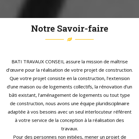
divers projets allant de la villa individuelle aux logements
collectifs.
Chaque projet est unique et connait son lot de
Notre Savoir-faire
spécificités, de solutions à apporter, d’éventuelles
innovations à proposer. Cette approche et les
compétences variées de notre équipe nous permettent
de mener à bien de nombreux projets tout en veillant au
BATI TRAVAUX CONSEIL assure la mission de maîtrise
respect des engagements (budget, planning) et à
d’œuvre pour la réalisation de votre projet de construction.
apporter des conseils de qualité et professionnels tout
Que votre projet consiste en la construction, l’extension
au long du déroulement du dossier.
d’une maison ou de logements collectifs, la rénovation d’un
bâti existant, l’aménagement de logements ou tout type
de construction, nous avons une équipe pluridisciplinaire
adaptée à vos besoins avec un seul interlocuteur référent
à votre service de la conception à la réalisation des
travaux.
Pour des personnes non initiées, mener un projet de