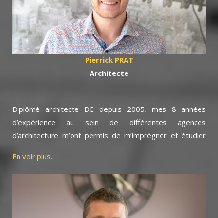
réglementaires, administratives, urbanistiques et
environnementales nécessaires pour élaborer ensemble
votre projet.
Pierrick PRAT
Architecte
Diplômé architecte DE depuis 2005, mes 8 années
d’expérience au sein de différentes agences
d’architecture m’ont permis de m’imprégner et étudier
plusieurs typologies de projets d’architecture mais aussi
En voir plus...
de concevoir de nombreux projets dans le secteur de
l’habitat. Fort de ceci, j’ai créé mon entreprise Pierrick
PRAT Architecte en 2012.
Avec Bati Travaux Conseil, nous travaillons en lien
permanent au sein des mêmes locaux afin de définir et