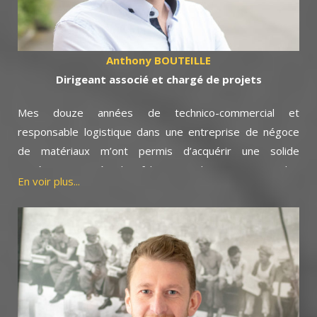
La satisfaction de nos clients a toujours été notre
ambition et nous permet de travailler dans un climat de
confiance. Elle résulte d’une exigence permanente, d’un
Anthony BOUTEILLE
savoir-faire que nous partageons avec mes collègues.
Dirigeant associé et chargé de projets
Mes douze années de technico-commercial et
responsable logistique dans une entreprise de négoce
de matériaux m’ont permis d’acquérir une solide
expérience auprès des fabricants, des artisans et des
En voir plus...
professionnels du bâtiment.
Ces connaissances m’aident aujourd’hui à comprendre et
à répondre au mieux à vos interrogations qu’elles soient
d’ordre techniques ou financières voir organisationnelles
pour vous conseiller et concrétiser votre projet.
Le savoir-faire acquis auprès d’Alain Goutagny, m’a
également permis d’intégrer toutes les facettes