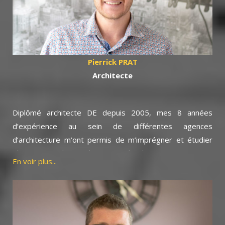
réglementaires, administratives, urbanistiques et
environnementales nécessaires pour élaborer ensemble
votre projet.
Pierrick PRAT
Architecte
Diplômé architecte DE depuis 2005, mes 8 années
d’expérience au sein de différentes agences
d’architecture m’ont permis de m’imprégner et étudier
plusieurs typologies de projets d’architecture mais aussi
En voir plus...
de concevoir de nombreux projets dans le secteur de
l’habitat. Fort de ceci, j’ai créé mon entreprise Pierrick
PRAT Architecte en 2012.
Avec Bati Travaux Conseil, nous travaillons en lien
permanent au sein des mêmes locaux afin de définir et