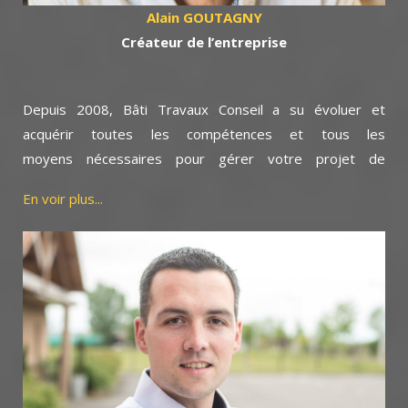
Alain GOUTAGNY
Cr
éateur de l’entreprise
Depuis 2008, Bâti Travaux Conseil a su évoluer et
acquérir toutes les compétences et tous les
moyens nécessaires pour gérer votre projet de
construction.
En voir plus...
Au fil des années, mes expériences professionnelles
m’ont permis de maîtriser le bon déroulement d’un projet
de sa conception à l’exécution des travaux où nous avons
pu établir de vrais partenariats avec des entreprises
artisanales fiables et qualifiées.
De même, mes connaissances de la grande diversité de
matériaux de construction permettent de proposer des
prestations en adéquation avec vos idées.