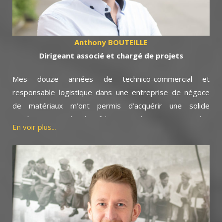
La satisfaction de nos clients a toujours été notre
ambition et nous permet de travailler dans un climat de
confiance. Elle résulte d’une exigence permanente, d’un
Anthony BOUTEILLE
savoir-faire que nous partageons avec mes collègues.
Dirigeant associé et chargé de projets
Mes douze années de technico-commercial et
responsable logistique dans une entreprise de négoce
de matériaux m’ont permis d’acquérir une solide
expérience auprès des fabricants, des artisans et des
En voir plus...
professionnels du bâtiment.
Ces connaissances m’aident aujourd’hui à comprendre et
à répondre au mieux à vos interrogations qu’elles soient
d’ordre techniques ou financières voir organisationnelles
pour vous conseiller et concrétiser votre projet.
Le savoir-faire acquis auprès d’Alain Goutagny, m’a
également permis d’intégrer toutes les facettes