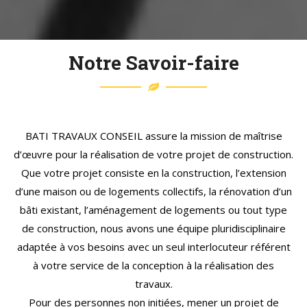
divers projets allant de la villa individuelle aux logements
collectifs.
Chaque projet est unique et connait son lot de
Notre Savoir-faire
spécificités, de solutions à apporter, d’éventuelles
innovations à proposer. Cette approche et les
compétences variées de notre équipe nous permettent
de mener à bien de nombreux projets tout en veillant au
BATI TRAVAUX CONSEIL assure la mission de maîtrise
respect des engagements (budget, planning) et à
d’œuvre pour la réalisation de votre projet de construction.
apporter des conseils de qualité et professionnels tout
Que votre projet consiste en la construction, l’extension
au long du déroulement du dossier.
d’une maison ou de logements collectifs, la rénovation d’un
bâti existant, l’aménagement de logements ou tout type
de construction, nous avons une équipe pluridisciplinaire
adaptée à vos besoins avec un seul interlocuteur référent
à votre service de la conception à la réalisation des
travaux.
Pour des personnes non initiées, mener un projet de