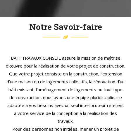
divers projets allant de la villa individuelle aux logements
collectifs.
Chaque projet est unique et connait son lot de
Notre Savoir-faire
spécificités, de solutions à apporter, d’éventuelles
innovations à proposer. Cette approche et les
compétences variées de notre équipe nous permettent
de mener à bien de nombreux projets tout en veillant au
BATI TRAVAUX CONSEIL assure la mission de maîtrise
respect des engagements (budget, planning) et à
d’œuvre pour la réalisation de votre projet de construction.
apporter des conseils de qualité et professionnels tout
Que votre projet consiste en la construction, l’extension
au long du déroulement du dossier.
d’une maison ou de logements collectifs, la rénovation d’un
bâti existant, l’aménagement de logements ou tout type
de construction, nous avons une équipe pluridisciplinaire
adaptée à vos besoins avec un seul interlocuteur référent
à votre service de la conception à la réalisation des
travaux.
Pour des personnes non initiées, mener un projet de