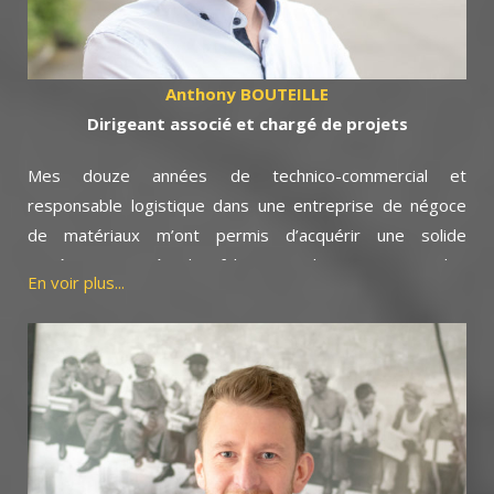
La satisfaction de nos clients a toujours été notre
ambition et nous permet de travailler dans un climat de
confiance. Elle résulte d’une exigence permanente, d’un
Anthony BOUTEILLE
savoir-faire que nous partageons avec mes collègues.
Dirigeant associé et chargé de projets
Mes douze années de technico-commercial et
responsable logistique dans une entreprise de négoce
de matériaux m’ont permis d’acquérir une solide
expérience auprès des fabricants, des artisans et des
En voir plus...
professionnels du bâtiment.
Ces connaissances m’aident aujourd’hui à comprendre et
à répondre au mieux à vos interrogations qu’elles soient
d’ordre techniques ou financières voir organisationnelles
pour vous conseiller et concrétiser votre projet.
Le savoir-faire acquis auprès d’Alain Goutagny, m’a
également permis d’intégrer toutes les facettes