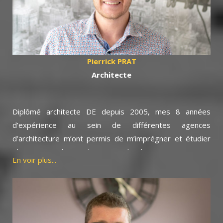
réglementaires, administratives, urbanistiques et
environnementales nécessaires pour élaborer ensemble
votre projet.
Pierrick PRAT
Architecte
Diplômé architecte DE depuis 2005, mes 8 années
d’expérience au sein de différentes agences
d’architecture m’ont permis de m’imprégner et étudier
plusieurs typologies de projets d’architecture mais aussi
En voir plus...
de concevoir de nombreux projets dans le secteur de
l’habitat. Fort de ceci, j’ai créé mon entreprise Pierrick
PRAT Architecte en 2012.
Avec Bati Travaux Conseil, nous travaillons en lien
permanent au sein des mêmes locaux afin de définir et