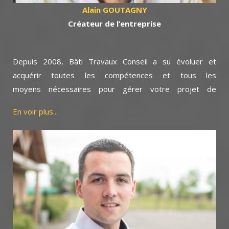
Alain GOUTAGNY
Cr
éateur de l’entreprise
Depuis 2008, Bâti Travaux Conseil a su évoluer et
acquérir toutes les compétences et tous les
moyens nécessaires pour gérer votre projet de
construction.
En voir plus...
Au fil des années, mes expériences professionnelles
m’ont permis de maîtriser le bon déroulement d’un projet
de sa conception à l’exécution des travaux où nous avons
pu établir de vrais partenariats avec des entreprises
artisanales fiables et qualifiées.
De même, mes connaissances de la grande diversité de
matériaux de construction permettent de proposer des
prestations en adéquation avec vos idées.