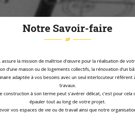
nnaissances m’aident
le secteur de l’habitat. For
’hui à comprendre et à
j’ai créé mon entreprise Pie
dre au mieux à vos
Architecte en 2012.
Notre Savoir-faire
tions qu’elles soient d’ordre
Avec Bati Travaux Conse
ues ou financières voir
travaillons en lien permanen
sationnelles pour vous
des mêmes locaux afin de d
r et concrétiser votre projet.
prendre en compte la d
architecturale de votre proj
r-faire acquis auprès d’Alain
sure la mission de maîtrise d’œuvre pour la réalisation de votre
collaboration permet à no
y, m’a également permis
sion d’une maison ou de logements collectifs, la rénovation d’un 
d’obtenir une prise en charg
rer toutes les facettes
inaire adaptée à vos besoins avec un seul interlocuteur référent à
de leur projet.
ntaires, administratives,
travaux.
Nous nous adapton
iques et environnementales
e construction à son terme peut s’avérer délicat, c’est pour cel
comprendre vos idées
res pour élaborer ensemble
épauler tout au long de votre projet.
ambitions. Nous modélis
jet.
cevoir vos espaces de vie ou de travail ainsi que notre organisat
élaborerons vos projets s
attentes tout en tenant c
respect des nor