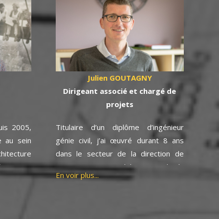
Julien GOUTAGNY
Dirigeant associé et chargé de
projets
uis 2005,
Titulaire d’un diplôme d’ingénieur
 au sein
génie civil, j’ai œuvré durant 8 ans
hitecture
dans le secteur de la direction de
égner et
programmes immobiliers et de la
En voir plus...
ogies de
conduite d’opérations de
 aussi de
construction.
jets dans
Depuis 2013, j’ai rejoint l’équipe où en