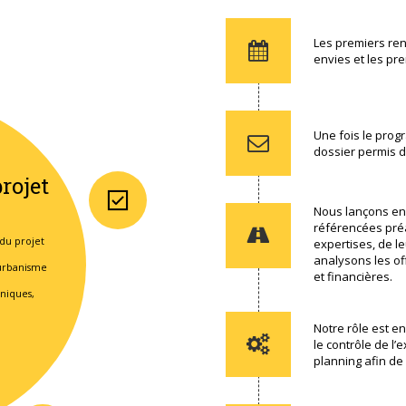
réglementations en vigueur.
Les premiers ren
envies et les pre
Une fois le progr
dossier permis d
rojet
Nous lançons en 
référencées pré
 du projet
expertises, de le
analysons les of
’urbanisme
et financières.
hniques,
…
Notre rôle est en
le contrôle de l’
planning afin de