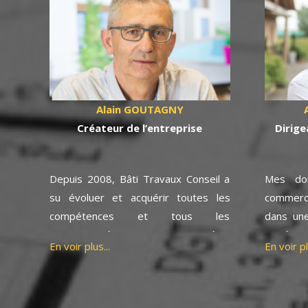
Alain GOUTAGNY
Cr
éateur de l’entreprise
Dirige
Depuis 2008, Bâti Travaux Conseil a
Mes dou
su évoluer et acquérir toutes les
commerci
compétences et tous les
dans un
moyens nécessaires pour gérer
matéria
En voir plus...
En voir pl
votre projet de construction.
une sol
Au fil des années, mes expériences
fabrica
professionnelles m’ont permis de
professi