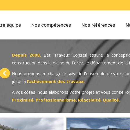
re équipe
Nos compétences
Nos références
N
on
Depuis 2008,
Bati Travaux Conseil assure la conceptio
la
construction dans la plaine du Forez, le département de la 
nt
Nous prenons en charge le suivi de l’ensemble de votre pr
jusqu’à
l’achèvement des travaux.
et
A vos côtés, nous élaborons votre projet et vous conseillo
on
Proximité, Professionnalisme, Réactivité, Qualité.
de