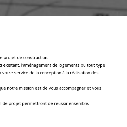
t de ceci,
collaboration avec Alain GOUTAGNY,
rrick PRAT
l’entreprise Bati Travaux Conseil
oeuvre afin de construire, rénover,
il, nous
aménager ou adapter divers projets
t au sein
allant de la villa individuelle aux
éfinir et
logements collectifs.
imension
Chaque projet est unique et connait
et. Cette
 projet de construction.
son lot de spécificités, de solutions à
s clients
bâti existant, l’aménagement de logements ou tout type
apporter, d’éventuelles innovations à
e globale
 votre service de la conception à la réalisation des
proposer. Cette approche et les
compétences variées de notre
s pour
a que notre mission est de vous accompagner et vous
équipe nous permettent de mener à
 et vos
bien de nombreux projets tout en
erons et
ion de projet permettront de réussir ensemble.
veillant au respect des engagements
elon vos
(budget, planning) et à apporter des
ompte du
conseils de qualité et professionnels
mes et