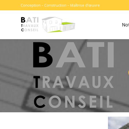
Conception – Construction – Maîtrise d’œuvre
Not
us permet de vous accompagner dans votre projet de constructi
èrement allant de la construction de maisons individuelles, à 
âtis anciens, à l’extension d’habitations ou encore à l’aménageme
autres typologies de bâtiments.
pte
de nombreux paramètres définis ensemble :
programme 
style architectural apprécié, qualité des matériaux de constructi
ssionnalisme des artisans proposés, respect des engagements 