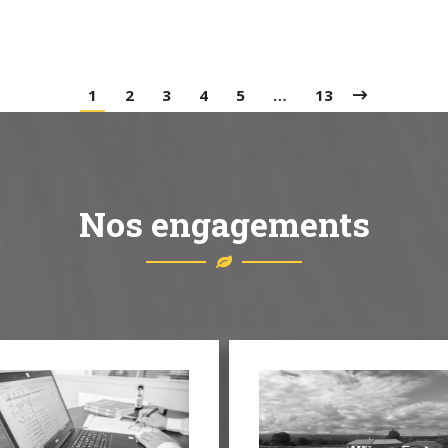
1
2
3
4
5
…
13
Nos engagements