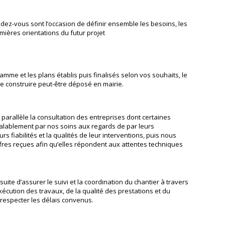
tout au long du déroulement du
dossier.
dez-vous sont l’occasion de définir ensemble les besoins, les
mières orientations du futur projet
amme et les plans établis puis finalisés selon vos souhaits, le
e construire peut-être déposé en mairie.
parallèle la consultation des entreprises dont certaines
alablement par nos soins aux regards de par leurs
urs fiabilités et la qualités de leur interventions, puis nous
fres reçues afin qu’elles répondent aux attentes techniques
suite d’assurer le suivi et la coordination du chantier à travers
exécution des travaux, de la qualité des prestations et du
 respecter les délais convenus.