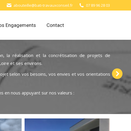
abouteille@bati-travauxconseil.fr
07 89 96 28 03
os Engagements
Contact
Basée
ou de 
n, la réalisation et la concrétisation de projets de
Plus 
Loire et ses environs.
réali
ojet selon vos besoins, vos envies et vos orientations
et l’
Chaqu
ns en nous appuyant sur nos valeurs :
besoi
propo
plann